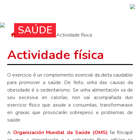
Ir
o
contido
principal
SAÚDE
Breadcrumb
Inicio
Saúde
Actividade física
Actividade física
O exercicio é un complemento esencial da dieta saudable
para promover a saúde. De feito, unha das causas da
obesidade é o sedentarismo. Se unha alimentación xa de
seu excesiva en calorías, non vai acompañada dun
exercicio físico que axude a consumilas, transformarase
en graxas que provocarán sobrepeso e problemas de
saúde.
A
Organización Mundial da Saúde (OMS)
fai fincapé